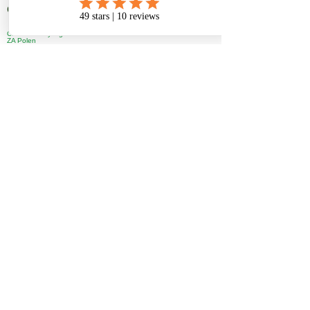
Contact
Créativ'IT Paysages
ZA Polen
76710 Eslettes
Mail:
contact@creativ-it-paysages.fr
06 64 29 99 54
/
02 78 08 87 05
EURL Créativ'IT Paysages, capital social 2000€
Siret:
91114763500013
, immatriculé au RCS Rouen
Code APE/NAF 8130Z​
Créativ'IT Paysages tous droits réservés
Politique de confidentialité