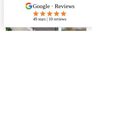
Nous contacter
Contact
Créativ'IT Paysages
ZA Polen
76710 Eslettes
Mail:
contact@creativ-it-paysages.fr
06 64 29 99 54
/
02 78 08 87 05
EURL Créativ'IT Paysages, capital social 2000€
Siret:
91114763500013
, immatriculé au RCS Rouen
Code APE/NAF 8130Z​